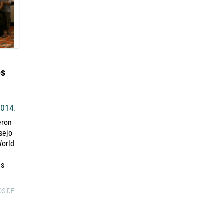
os
2014.
eron
sejo
World
as
S DE