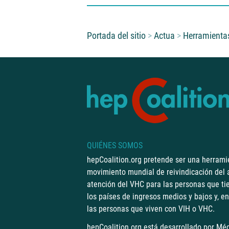
Usted está aquí:
Portada del sitio
Actua
Herramientas
QUIÉNES SOMOS
hepCoalition.org pretende ser una herrami
movimiento mundial de reivindicación del a
atención del VHC para las personas que ti
los países de ingresos medios y bajos y, en
las personas que viven con VIH o VHC.
hepCoalition.org está desarrollado por
Méd