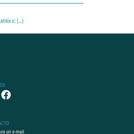
titis c: (…)
NOS
ACTO
os un e-mail