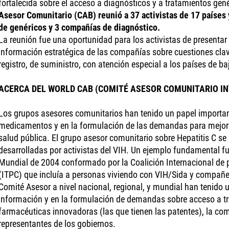
fortalecida sobre el acceso a diagnósticos y a tratamientos gen
Asesor Comunitario (CAB) reunió a 37 activistas de 17 países
de genéricos y 3 compañías de diagnóstico.
La reunión fue una oportunidad para los activistas de presenta
información estratégica de las compañías sobre cuestiones clav
registro, de suministro, con atención especial a los países de b
ACERCA DEL WORLD CAB (COMITÉ ASESOR COMUNITARIO I
Los grupos asesores comunitarios han tenido un papel importan
medicamentos y en la formulación de las demandas para mejorar
salud pública. El grupo asesor comunitario sobre Hepatitis C se
desarrolladas por activistas del VIH. Un ejemplo fundamental f
Mundial de 2004 conformado por la Coalición Internacional de p
(ITPC) que incluía a personas viviendo con VIH/Sida y compañ
Comité Asesor a nivel nacional, regional, y mundial han tenido u
información y en la formulación de demandas sobre acceso a t
farmacéuticas innovadoras (las que tienen las patentes), la com
representantes de los gobiernos.