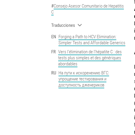
Consejo Asesor Comunitario de Hepatitis
C
Traducciones
EN
Forging a Path to HCV Elimination:
Simpler Tests and Affordable Generics
FR
Vers l’élimination de l’hépatite C : des
tests plus simples et des génériques
abordables
RU
На пути к искоренению ВГС:
упрощение тестирования и
доступность дженериков