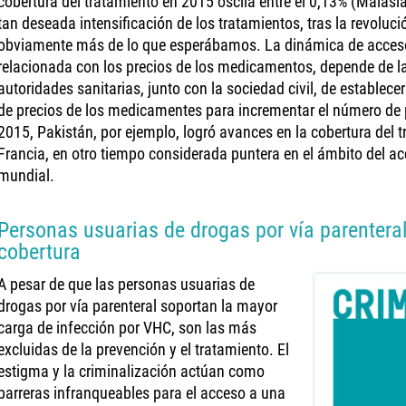
cobertura del tratamiento en 2015 oscila entre el 0,13% (Malasi
tan deseada intensificación de los tratamientos, tras la revoluci
obviamente más de lo que esperábamos. La dinámica de acceso
relacionada con los precios de los medicamentos, depende de la
autoridades sanitarias, junto con la sociedad civil, de establecer
de precios de los medicamentes para incrementar el número de 
2015, Pakistán, por ejemplo, logró avances en la cobertura del t
Francia, en otro tiempo considerada puntera en el ámbito del ac
mundial.
Personas usuarias de drogas por vía parentera
cobertura
A pesar de que las personas usuarias de
drogas por vía parenteral soportan la mayor
carga de infección por VHC, son las más
excluidas de la prevención y el tratamiento. El
estigma y la criminalización actúan como
barreras infranqueables para el acceso a una