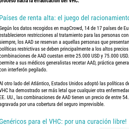
proceso hacia la erradicación del VHC.
Países de renta alta: el juego del racionamient
Según los datos recogidos en mapCrowd, 14 de 17 países de Eu
establecieron restricciones al tratamiento para las personas co
siempre, los AAD se reservan a aquellas personas que presenta
políticas restrictivas se deben principalmente a los altos precios
combinaciones de AAD cuestan entre 25.000 USD y 75.000 USD
permite a sus médicos generalistas recetar AAD, práctica genera
con interferón pegilado.
Al otro lado del Atlántico, Estados Unidos adoptó las políticas 
VHC ha demostrado ser más letal que cualquier otra enfermedad 
EE. UU., las combinaciones de AAD tienen un precio de entre 54
agravada por una cobertura del seguro imprevisible.
Genéricos para el VHC: por una curación libre!