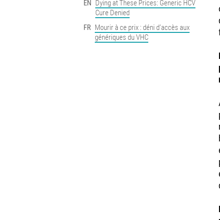
EN
Dying at These Prices: Generic HCV
Cure Denied
FR
Mourir à ce prix : déni d’accès aux
génériques du VHC