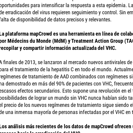
oportunidades para intensificar la respuesta a esta epidemia. L
de erradicación del virus requieren seguimiento y control. Sin e
falta de disponibilidad de datos precisos y relevantes.
La plataforma mapCrowd es una herramienta en línea de colab
por Médecins du Monde (MdM) y Treatment Action Group (TAG
recopilar y compartir información actualizada del VHC.
A finales de 2013, se lanzaron al mercado nuevos antivirales de
para el tratamiento de la hepatitis C en todo el mundo. Actual
regímenes de tratamiento de AAD combinados con regímenes sin 
ha demostrado en más del 90% de pacientes con VHC, frecuent
escasos efectos secundarios. Esto supone una revolución en el t
posibilidades de lograr un mundo sin VHC nunca habían sido ta
el precio de los nuevos regímenes de tratamiento sigue siendo e
de una inmensa mayoría de personas infectadas por el VHC en 
Los análisis más recientes de los datos de mapCrowd ofrecen 