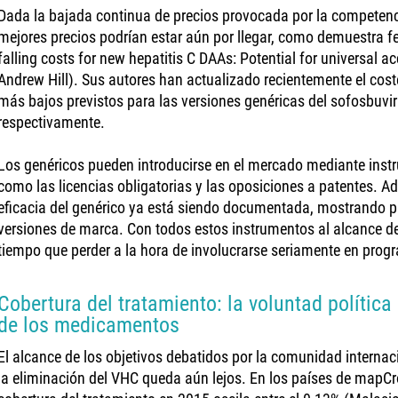
Dada la bajada continua de precios provocada por la competenci
mejores precios podrían estar aún por llegar, como demuestra f
falling costs for new hepatitis C DAAs: Potential for universal acc
Andrew Hill). Sus autores han actualizado recientemente el cost
más bajos previstos para las versiones genéricas del sofosbuvir
respectivamente.
Los genéricos pueden introducirse en el mercado mediante instr
como las licencias obligatorias y las oposiciones a patentes. A
eficacia del genérico ya está siendo documentada, mostrando pr
versiones de marca. Con todos estos instrumentos al alcance de
tiempo que perder a la hora de involucrarse seriamente en prog
Cobertura del tratamiento: la voluntad política 
de los medicamentos
El alcance de los objetivos debatidos por la comunidad internac
la eliminación del VHC queda aún lejos. En los países de mapCr