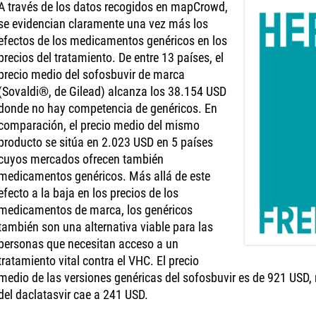
A través de los datos recogidos en mapCrowd,
se evidencian claramente una vez más los
efectos de los medicamentos genéricos en los
precios del tratamiento. De entre 13 países, el
precio medio del sofosbuvir de marca
(Sovaldi®, de Gilead) alcanza los 38.154 USD
donde no hay competencia de genéricos. En
comparación, el precio medio del mismo
producto se sitúa en 2.023 USD en 5 países
cuyos mercados ofrecen también
medicamentos genéricos. Más allá de este
efecto a la baja en los precios de los
medicamentos de marca, los genéricos
también son una alternativa viable para las
personas que necesitan acceso a un
tratamiento vital contra el VHC. El precio
medio de las versiones genéricas del sofosbuvir es de 921 USD, 
del daclatasvir cae a 241 USD.