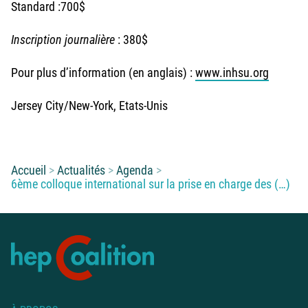
Standard :700$
Inscription journalière
: 380$
Pour plus d’information (en anglais) :
www.inhsu.org
Jersey City/New-York, Etats-Unis
Vous êtes ici :
Accueil
Actualités
Agenda
6ème colloque international sur la prise en charge des (…)