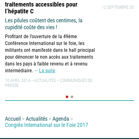
traitements accessibles pour
12 SEPTEMBRE 2016
l’hépatite C
Les pilules coûtent des centimes, la
cupidité coûte des vies !
Profitant de l’ouverture de la 49ème
Conférence International sur le foie, les
militants ont manifesté dans le hall principal
pour dénoncer le non accès aux traitements
dans les pays à faible revenu et à revenu
intermédiaire.
La suite
10 AVRIL 2014
ACTUALITÉS
COMMUNIQUÉS DE
PRESSE
Vous êtes ici :
Accueil
Actualités
Agenda
Congrès International sur le Foie 2017