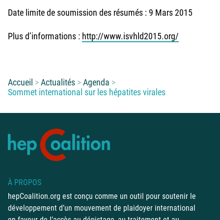
Date limite de soumission des résumés : 9 Mars 2015
Plus d’informations :
http://www.isvhld2015.org/
Vous êtes ici :
Accueil
Actualités
Agenda
Sommet international sur les hépatites virales
À PROPOS
hepCoalition.org est conçu comme un outil pour soutenir le
développement d’un mouvement de plaidoyer international
en faveur de l’accès au dépistage, au traitement et au