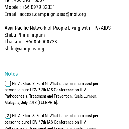
Tel : +66 2931 5057
Mobile : +66 8979 32331
Email : access.campaign.asia@msf.org
Asia Pacific Network of People Living with HIV/AIDS
Shiba Phurailatpam
Thailand : +66866000738
shiba@apnplus.org
Notes
[
1
]
Hill A, Khoo S, Ford N. What is the minimum cost per
person to cure HCV ? 7th IAS Conference on HIV
Pathogenesis, Treatment and Prevention, Kuala Lumpur,
Malaysia, July 2013 [TULBPE16].
[
2
]
Hill A, Khoo S, Ford N. What is the minimum cost per
person to cure HCV ? 7th IAS Conference on HIV
Pathogenesis, Treatment and Prevention, Kuala Lumpur,