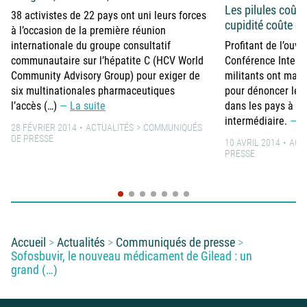
Les pilules coûte
38 activistes de 22 pays ont uni leurs forces
cupidité coûte de
à l’occasion de la première réunion
internationale du groupe consultatif
Profitant de l’ouv
communautaire sur l’hépatite C (HCV World
Conférence Internat
Community Advisory Group) pour exiger de
militants ont manif
six multinationales pharmaceutiques
pour dénoncer le 
l’accès (…)
La suite
dans les pays à fa
intermédiaire.
L
28 FÉVRIER 2014
ACTUALITÉS
COMMUNIQUÉS
DE PRESSE
10 AVRIL 2014
ACT
PRESSE
Vous êtes ici :
Accueil
Actualités
Communiqués de presse
Sofosbuvir, le nouveau médicament de Gilead : un
grand (…)