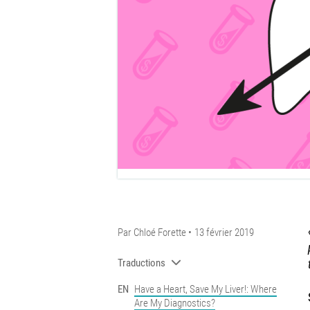
Par
Chloé Forette
13 février 2019
Traductions
EN
Have a Heart, Save My Liver!: Where
Are My Diagnostics?