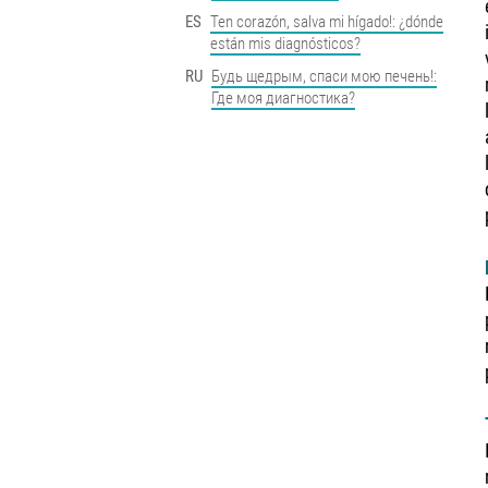
ES
Ten corazón, salva mi hígado!: ¿dónde
están mis diagnósticos?
RU
Будь щедрым, спаси мою печень!:
Где моя диагностика?