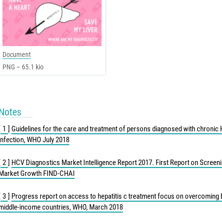
Document
PNG – 65.1 kio
Notes
[
1
]
Guidelines for the care and treatment of persons diagnosed with chronic H
infection, WHO July 2018
[
2
]
HCV Diagnostics Market Intelligence Report 2017. First Report on Screen
Market Growth FIND-CHAI
[
3
]
Progress report on access to hepatitis c treatment focus on overcoming b
middle-income countries, WHO, March 2018