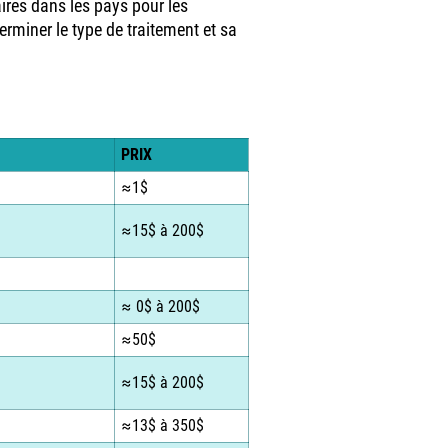
aires dans les pays pour les
rminer le type de traitement et sa
PRIX
≈1$
≈15$ à 200$
≈ 0$ à 200$
≈50$
≈15$ à 200$
≈13$ à 350$