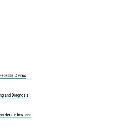
epatitis C virus
ing and Diagnosis
arriers in low- and