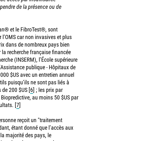
épendre de la présence ou de
an® et le FibroTest®, sont
 l’OMS car non invasives et plus
 prix dans de nombreux pays bien
 la recherche française financée
echerche (INSERM), l’École supérieure
 l’Assistance publique - Hôpitaux de
000 $US avec un entretien annuel
ils puisqu’ils ne sont pas liés à
us de 200 $US
[
6
]
; les prix par
é Biopredictive, au moins 50 $US par
ultats.
[
7
]
personne reçoit un "traitement
dant, étant donné que l’accès aux
a majorité des pays, le