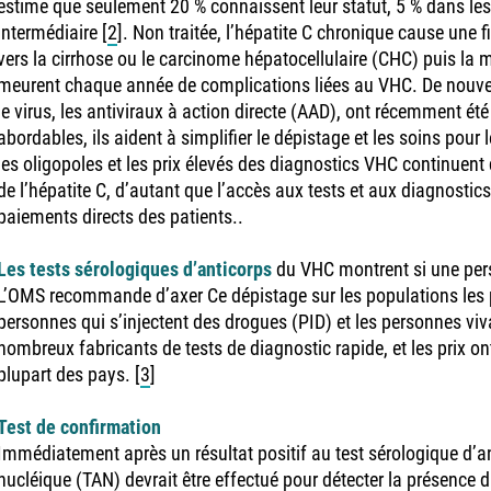
estime que seulement 20 % connaissent leur statut, 5 % dans les
intermédiaire
[
2
]
. Non traitée, l’hépatite C chronique cause une 
vers la cirrhose ou le carcinome hépatocellulaire (CHC) puis la
meurent chaque année de complications liées au VHC. De nouv
le virus, les antiviraux à action directe (AAD), ont récemment été
abordables, ils aident à simplifier le dépistage et les soins pour
les oligopoles et les prix élevés des diagnostics VHC continuent 
de l’hépatite C, d’autant que l’accès aux tests et aux diagnosti
paiements directs des patients..
Les tests sérologiques d’anticorps
du VHC montrent si une per
L’OMS recommande d’axer Ce dépistage sur les populations les pl
personnes qui s’injectent des drogues (PID) et les personnes viva
nombreux fabricants de tests de diagnostic rapide, et les prix o
plupart des pays.
[
3
]
Test de confirmation
Immédiatement après un résultat positif au test sérologique d’a
nucléique (TAN) devrait être effectué pour détecter la présence d