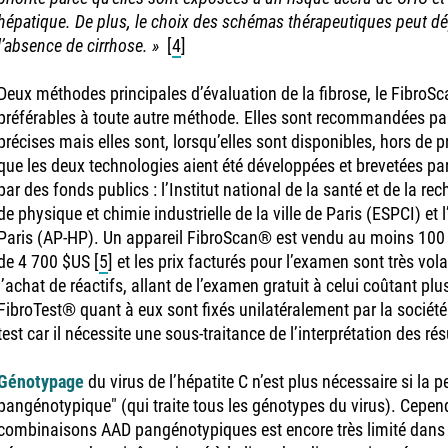
hépatique. De plus, le choix des schémas thérapeutiques peut d
l’absence de cirrhose. »
[
4
]
Deux méthodes principales d’évaluation de la fibrose, le FibroSc
préférables à toute autre méthode. Elles sont recommandées par
précises mais elles sont, lorsqu’elles sont disponibles, hors de
que les deux technologies aient été développées et brevetées par
par des fonds publics : l’Institut national de la santé et de la r
de physique et chimie industrielle de la ville de Paris (ESPCI) et
Paris (AP-HP). Un appareil FibroScan® est vendu au moins 100 
de 4 700 $US
[
5
]
et les prix facturés pour l’examen sont très volat
l’achat de réactifs, allant de l’examen gratuit à celui coûtant pl
FibroTest® quant à eux sont fixés unilatéralement par la sociét
test car il nécessite une sous-traitance de l’interprétation des rés
Génotypage
du virus de l’hépatite C n’est plus nécessaire si la 
pangénotypique" (qui traite tous les génotypes du virus). Cepen
combinaisons AAD pangénotypiques est encore très limité dans l