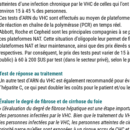
atteintes d’une infection chronique par le VHC de celles qui l’on
environ 15 à 45 % des personnes.
Ces tests d’ARN du VHC sont effectués au moyen de plateformes 
de réaction en chaîne de la polymérase (PCR) en temps réel.
Abbott, Roche et Cepheid sont les principales compagnies à se 
ces plateformes NAT. Cette situation d’oligopole leur permet de f
plateformes NAT et leur maintenance, ainsi que des prix élevés s
respectives. Par conséquent, le prix des tests peut varier de 15 à
public) à 60 à 200 $US par test (dans le secteur privé), selon le p
Test de réponse au traitement
Un autre test d’ARN du VHC est également recommandé pour éval
l’hépatite C, ce qui peut doubler les coûts pour le patient et/ou le
Évaluer le degré de fibrose et de cirrhose du foie
« L’évaluation du degré de fibrose hépatique est une étape import
des personnes infectées par le VHC. Bien que le traitement du V
les personnes infectées par le VHC, les personnes atteintes de cir
priorité parce qu’elles sont exposées à un risque accru de CHC et