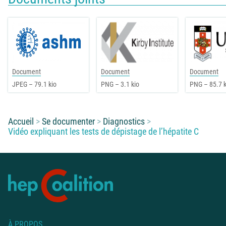
Document
Document
Document
JPEG – 79.1 kio
PNG – 3.1 kio
PNG – 85.7 k
Vous êtes ici :
Accueil
Se documenter
Diagnostics
Vidéo expliquant les tests de dépistage de l’hépatite C
À PROPOS