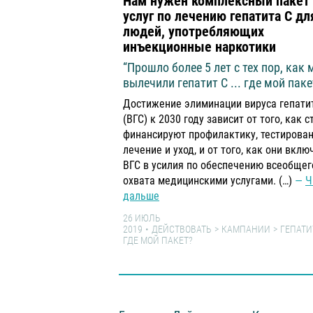
Нам нужен комплексный пакет
услуг по лечению гепатита С дл
людей, употребляющих
инъекционные наркотики
“Прошло более 5 лет с тех пор, как
вылечили гепатит С ... где мой паке
Достижение элиминации вируса гепати
(ВГС) к 2030 году зависит от того, как 
финансируют профилактику, тестирован
лечение и уход, и от того, как они вкл
ВГС в усилия по обеспечению всеобщег
охвата медицинскими услугами. (…)
Ч
дальше
26 ИЮЛЬ
2019
ДЕЙСТВОВАТЬ
КАМПАНИИ
ГЕПАТИТ 
ГДЕ МОЙ ПАКЕТ?