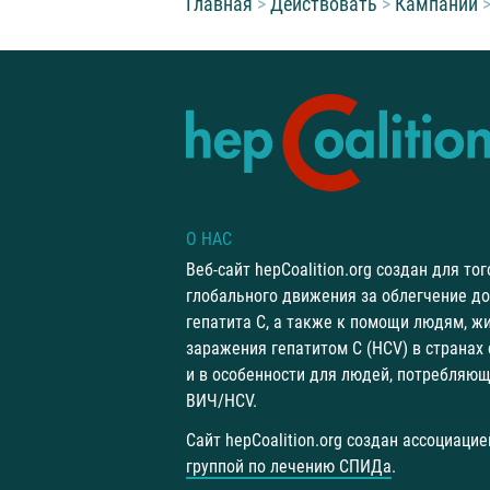
Вы находитесь здесь:
Главная
Действовать
Кампании
О НАС
Веб-сайт hepCoalition.org создан для то
глобального движения за облегчение до
гепатита С, а также к помощи людям, ж
заражения гепатитом С (HCV) в странах
и в особенности для людей, потребляю
ВИЧ/HCV.
Сайт hepCoalition.org создан ассоциацие
группой по лечению СПИДа
.