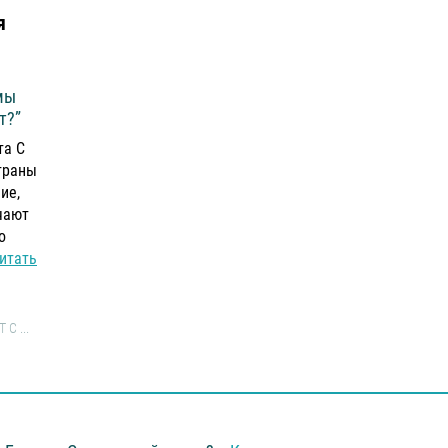
я
 мы
т?”
та С
страны
ие,
ючают
о
итать
С ...