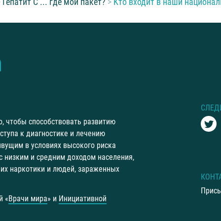
Гепатит С ... где мой пакет?
Kто входит в наши национа
СЛЕД
го, чтобы способствовать развитию
ступа к диагностике и лечению
ивущим в условиях высокого риска
 с низким и средним доходом населения,
щих наркотики и людей, зараженных
КОНТ
Присы
й «
Врачи мира
» и
Инициативной