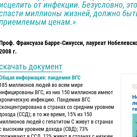
исцелить от инфекции. Безусловно, эт
спасти миллионы жизней, должно бы
приемлемым ценам.»
Проф. Франсуаза Барре-Синусси, лауреат Нобелевск
2008 г.
скачать документ
Общая информация: пандемия ВГС
185 миллионов людей во всем мире
инфицированы ВГС, из них 150 миллионов имеют
хроническую инфекцию. Пандемия ВГС
сконцентрирована в странах со средним уровнем
дохода (ССД); в то же время, 15% из 150
миллионов людей с гепатитом С живут в странах
с высоким уровнем дохода (СВД); 73%
проживают в ССД, 12% живут в странах с низким