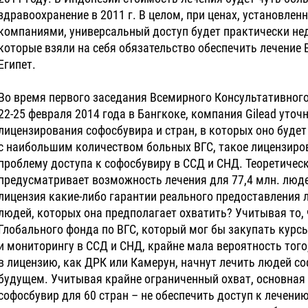
здравоохранение в 2011 г. В целом, при ценах, установл
компаниями, универсальный доступ будет практически нед
которые взяли на себя обязательство обеспечить лечение В
Египет.
Во время первого заседания Всемирного Консультативног
22-25 февраля 2014 года в Бангкоке, компания Gilead уто
лицензирования софосбувира и стран, в которых оно буде
с наибольшим количеством больных ВГС, такое лицензиро
проблему доступа к софосбувиру в ССД и СНД. Теоретичес
предусматривает возможность лечения для 77,4 млн. люде
лицензия какие-либо гарантии реального предоставления л
людей, которых она предполагает охватить? Учитывая то, 
Глобального фонда по ВГС, который мог бы закупать курсы
и мониторингу в ССД и СНД, крайне мала вероятность того
в лицензию, как ДРК или Камерун, начнут лечить людей 
будущем. Учитывая крайне ограниченный охват, основная ц
софосбувир для 60 стран – не обеспечить доступ к лечению