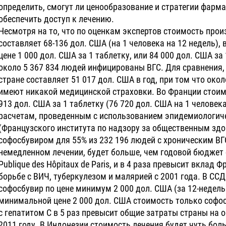
определить, смогут ли ценообразование и стратегии фарм
обеспечить доступ к лечению.
Несмотря на то, что по оценкам экспертов стоимость про
составляет 68-136 дол. США (на 1 человека на 12 недель),
цене 1 000 дол. США за 1 таблетку, или 84 000 дол. США за
около 5 367 834 людей инфицированы ВГС. Для сравнения,
стране составляет 51 017 дол. США в год, при том что ок
имеют никакой медицинской страховки. Во Франции стоим
913 дол. США за 1 таблетку (76 720 дол. США на 1 человека
расчетам, проведенным с использованием эпидемиологич
(Французского института по надзору за общественным здо
софосбувиром для 55% из 232 196 людей с хроническим В
немедленном лечении, будет больше, чем годовой бюджет 
Publique des Hôpitaux de Paris, и в 4 раза превысит вклад
борьбе с ВИЧ, туберкулезом и малярией с 2001 года. В ССД
софосбувир по цене минимум 2 000 дол. США (за 12-недельн
минимальной цене 2 000 дол. США стоимость только софо
с гепатитом С в 5 раз превысит общие затраты страны на 
2011 году. В Индонезии стоимость лечения будет чуть бол