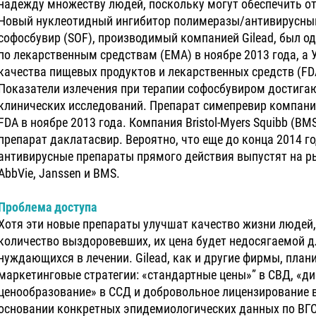
надежду множеству людей, поскольку могут обеспечить от
Новый нуклеотидный ингибитор полимеразы/антивирусный
софосбувир (SOF), производимый компанией Gilead, был о
по лекарственным средствам (EMA) в ноябре 2013 года, а
качества пищевых продуктов и лекарственных средств (FDA
Показатели излечения при терапии софосбувиром достига
клинических исследований. Препарат симепревир компани
FDA в ноябре 2013 года. Компания Bristol-Myers Squibb (B
препарат даклатасвир. Вероятно, что еще до конца 2014 г
антивирусные препараты прямого действия выпустят на р
АbbVie, Janssen и BMS.
Проблема доступа
Хотя эти новые препараты улучшат качество жизни людей,
количество выздоровевших, их цена будет недосягаемой 
нуждающихся в лечении. Gilead, как и другие фирмы, план
маркетинговые стратегии: «стандартные цены»” в СВД, «
ценообразование» в ССД и добровольное лицензирование 
основании конкретных эпидемиологических данных по ВГС