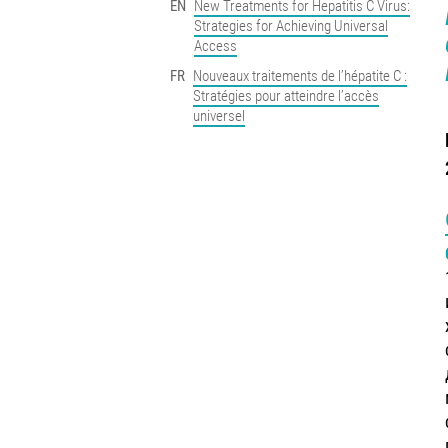
EN
New Treatments for Hepatitis C Virus:
Strategies for Achieving Universal
Access
FR
Nouveaux traitements de l’hépatite C :
Stratégies pour atteindre l’accès
universel