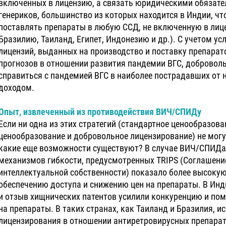
включенных в лицензию, а связать юридическими обязате
генериков, большинство из которых находится в Индии, ч
поставлять препараты в любую ССД, не включенную в лице
Бразилию, Таиланд, Египет, Индонезию и др.). С учетом у
лицензий, выданных на производство и поставку препарат
прогнозов в отношении развития пандемии ВГС, добровол
справиться с пандемией ВГС в наиболее пострадавших от н
доходом.
Опыт, извлеченный из противодействия ВИЧ/СПИДу
Если ни одна из этих стратегий (стандартное ценообразов
ценообразование и добровольное лицензирование) не могу
какие еще возможности существуют? В случае ВИЧ/СПИДа
механизмов гибкости, предусмотренных TRIPS (Соглашени
интеллектуальной собственности) показало более высокую
обеспечению доступа и снижению цен на препараты. В Инд
и отзыв хищнических патентов усилили конкуренцию и пом
на препараты. В таких странах, как Таиланд и Бразилия, 
лицензирования в отношении антиретровирусных препарат