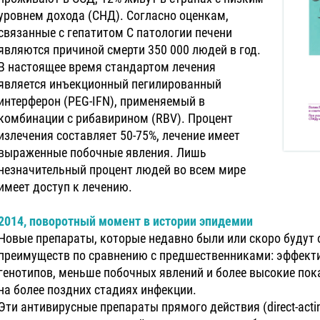
уровнем дохода (СНД). Согласно оценкам,
связанные с гепатитом С патологии печени
являются причиной смерти 350 000 людей в год.
В настоящее время стандартом лечения
является инъекционный пегилированный
интерферон (PEG-IFN), применяемый в
комбинации с рибавирином (RBV). Процент
излечения составляет 50-75%, лечение имеет
выраженные побочные явления. Лишь
незначительный процент людей во всем мире
имеет доступ к лечению.
2014, поворотный момент в истории эпидемии
Новые препараты, которые недавно были или скоро будут
преимуществ по сравнению с предшественниками: эффекти
генотипов, меньше побочных явлений и более высокие пока
на более поздних стадиях инфекции.
Эти антивирусные препараты прямого действия (direct-acting