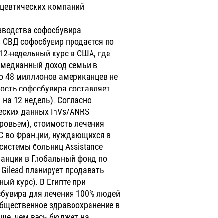
ацевтических компаний
изводства софосбувира
 в СВД софосбувир продается по
 12-недельный курс в США, где
 медианный доход семьи в
оло 48 миллионов американцев не
ость софосбувира составляет
 на 12 недель). Согласно
еских данных InVs/ANRS
ровьем), стоимость лечения
ГС во Франции, нуждающихся в
системы больниц Assistance
 Франции в Глобальный фонд по
 Gilead планирует продавать
ый курс). В Египте при
сбувира для лечения 100% людей
общественное здравоохранение в
ьше, чем весь бюджет на