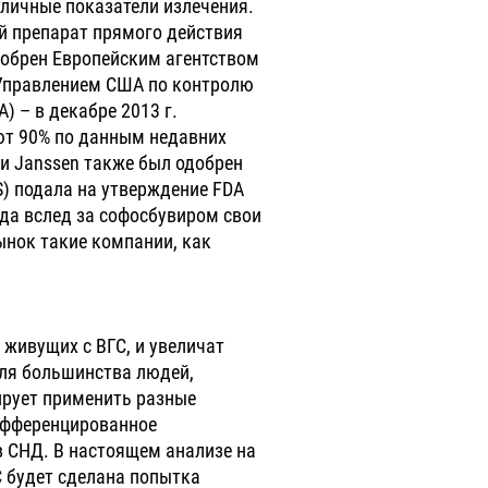
личные показатели излечения.
 препарат прямого действия
добрен Европейским агентством
 Управлением США по контролю
) – в декабре 2013 г.
ют 90% по данным недавних
и Janssen также был одобрен
MS) подала на утверждение FDA
ода вслед за софосбувиром свои
ынок такие компании, как
 живущих с ВГС, и увеличат
для большинства людей,
ирует применить разные
дифференцированное
в СНД. В настоящем анализе на
 будет сделана попытка